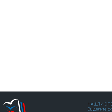
НАШЛИ ОП
Выделите фр