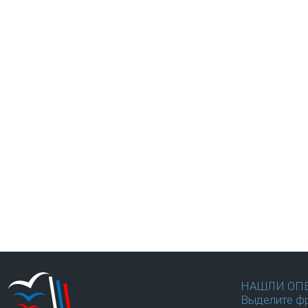
НАШЛИ ОП
Выделите фр