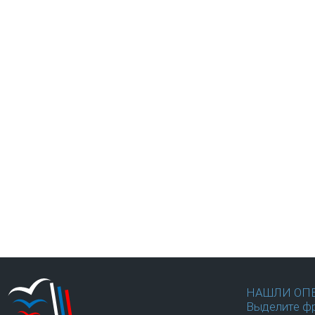
НАШЛИ ОП
Выделите фр