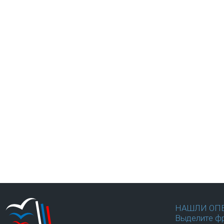
НАШЛИ ОП
Выделите фр