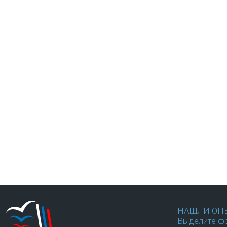
НАШЛИ ОП
Выделите фр