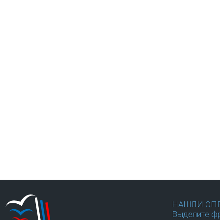
НАШЛИ ОП
Выделите фр