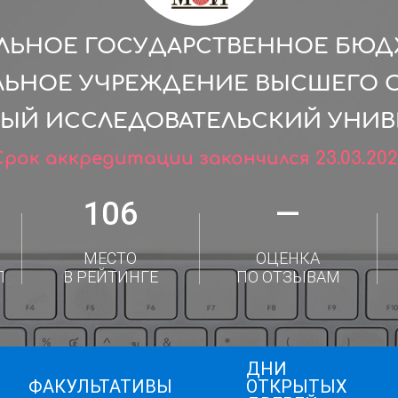
ЛЬНОЕ ГОСУДАРСТВЕННОЕ БЮ
ЛЬНОЕ УЧРЕЖДЕНИЕ ВЫСШЕГО 
ЫЙ ИССЛЕДОВАТЕЛЬСКИЙ УНИВЕ
Срок аккредитации закончился 23.03.202
106
—
МЕСТО
ОЦЕНКА
Л
В РЕЙТИНГЕ
ПО ОТЗЫВАМ
ДНИ
ФАКУЛЬТАТИВЫ
ОТКРЫТЫХ