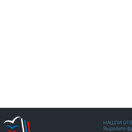
НАШЛИ ОП
Выделите фр