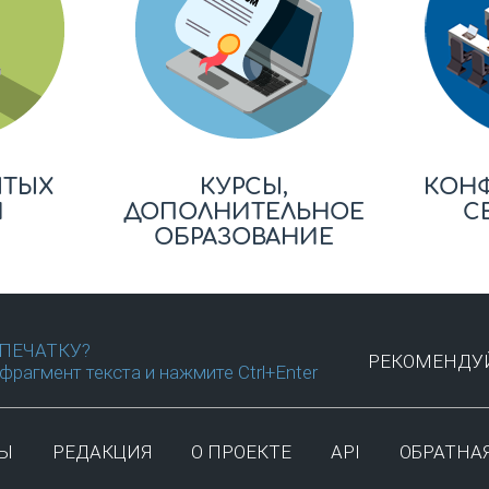
ЫТЫХ
КУРСЫ,
КОН
Й
ДОПОЛНИТЕЛЬНОЕ
С
ОБРАЗОВАНИЕ
ПЕЧАТКУ?
РЕКОМЕНДУЙ
фрагмент текста и нажмите Ctrl+Enter
ТЫ
РЕДАКЦИЯ
О ПРОЕКТЕ
API
ОБРАТНАЯ