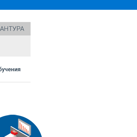
АНТУРА
бучения