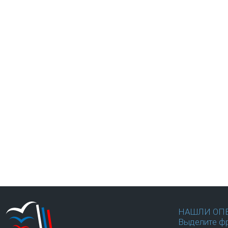
НАШЛИ ОП
Выделите фр