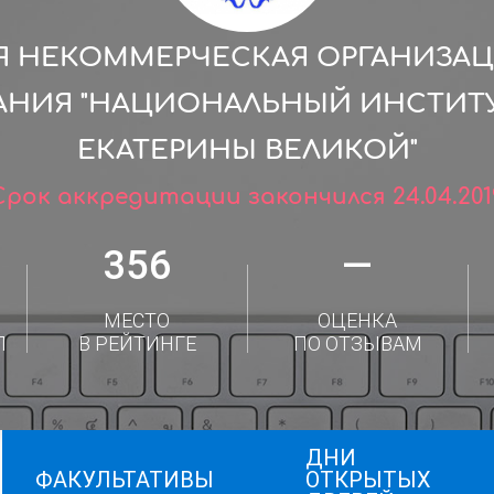
 НЕКОММЕРЧЕСКАЯ ОРГАНИЗА
АНИЯ "НАЦИОНАЛЬНЫЙ ИНСТИТ
ЕКАТЕРИНЫ ВЕЛИКОЙ"
Срок аккредитации закончился 24.04.201
356
—
МЕСТО
ОЦЕНКА
Л
В РЕЙТИНГЕ
ПО ОТЗЫВАМ
ДНИ
ФАКУЛЬТАТИВЫ
ОТКРЫТЫХ