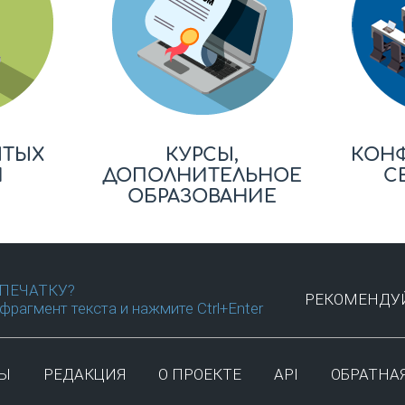
ЫТЫХ
КУРСЫ,
КОН
Й
ДОПОЛНИТЕЛЬНОЕ
С
ОБРАЗОВАНИЕ
ПЕЧАТКУ?
РЕКОМЕНДУЙ
фрагмент текста и нажмите Ctrl+Enter
ТЫ
РЕДАКЦИЯ
О ПРОЕКТЕ
API
ОБРАТНАЯ