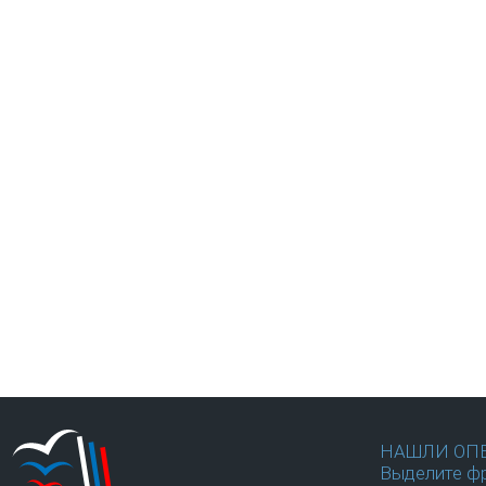
НАШЛИ ОП
Выделите фр