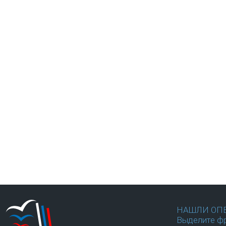
НАШЛИ ОП
Выделите фр