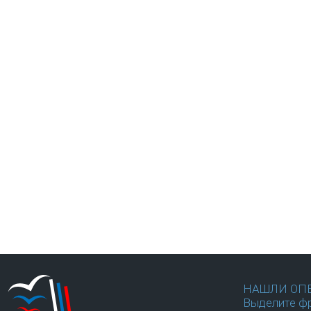
НАШЛИ ОП
Выделите фр