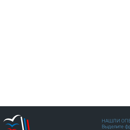
НАШЛИ ОП
Выделите фр