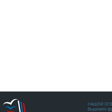
НАШЛИ ОП
Выделите фр