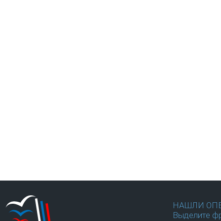
НАШЛИ ОП
Выделите фр