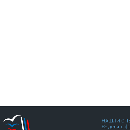
НАШЛИ ОП
Выделите фр