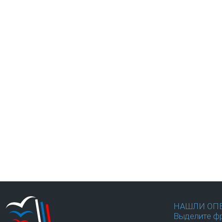
НАШЛИ ОП
Выделите фр