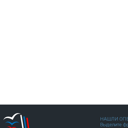
НАШЛИ ОП
Выделите фр