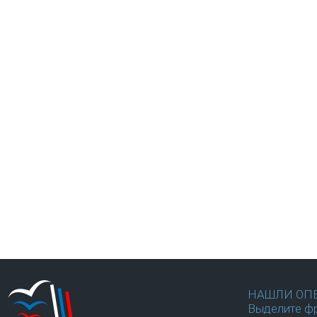
НАШЛИ ОП
Выделите фр