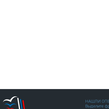
НАШЛИ ОП
Выделите фр