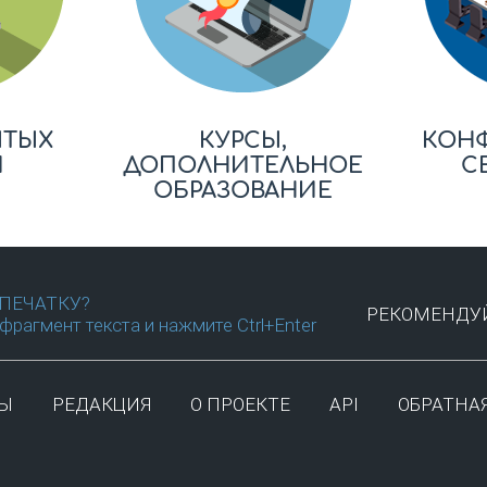
ЫТЫХ
КУРСЫ,
КОН
Й
ДОПОЛНИТЕЛЬНОЕ
С
ОБРАЗОВАНИЕ
ПЕЧАТКУ?
РЕКОМЕНДУЙ
фрагмент текста и нажмите Ctrl+Enter
ТЫ
РЕДАКЦИЯ
О ПРОЕКТЕ
API
ОБРАТНАЯ