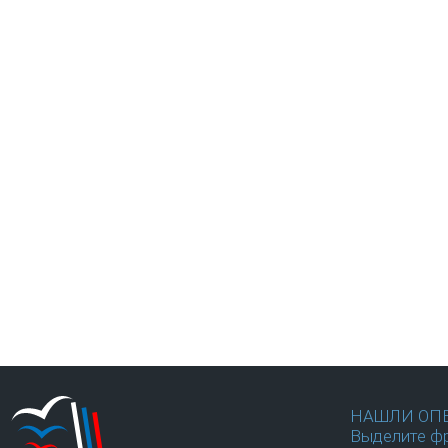
НАШЛИ ОП
Выделите фр