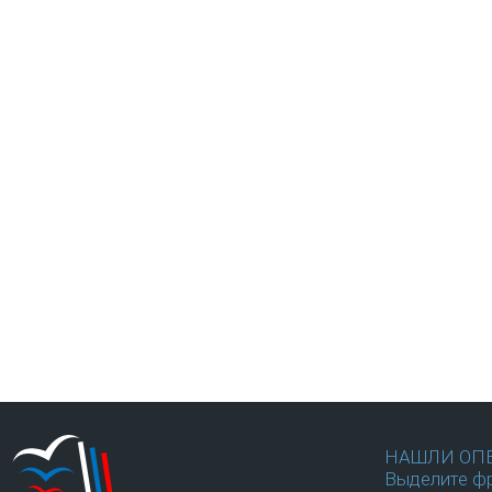
НАШЛИ ОП
Выделите фр