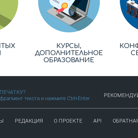
ЫТЫХ
КУРСЫ,
КОН
Й
ДОПОЛНИТЕЛЬНОЕ
С
ОБРАЗОВАНИЕ
ПЕЧАТКУ?
РЕКОМЕНДУЙ
фрагмент текста и нажмите Ctrl+Enter
ТЫ
РЕДАКЦИЯ
О ПРОЕКТЕ
API
ОБРАТНАЯ