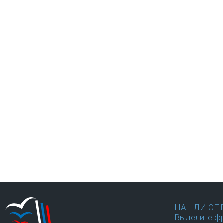
НАШЛИ ОП
Выделите фр