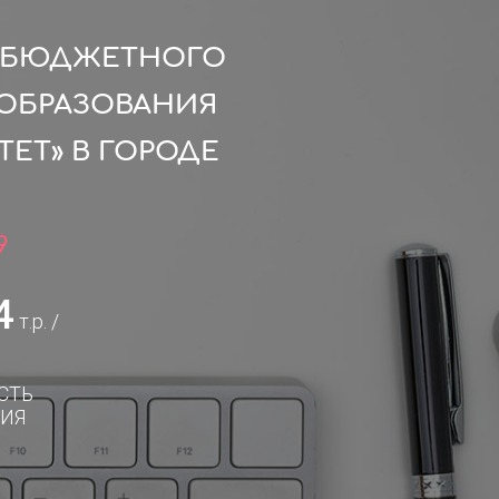
О БЮДЖЕТНОГО
ОБРАЗОВАНИЯ
ЕТ» В ГОРОДЕ
9
4
т.р. /
СТЬ
ИЯ