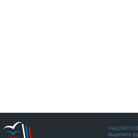
НАШЛИ ОП
Выделите фр