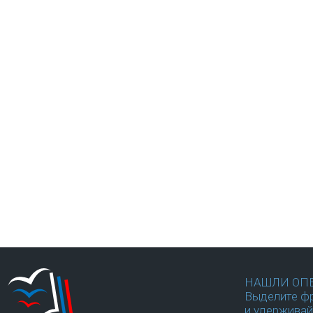
НАШЛИ ОП
Выделите фр
и удерживай