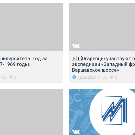
ниверситета. Год за
🇷🇺Огарёвцы участвуют в
7-1969 годы.
экспедиции «Западный фр
Варшавское шоссе»
1:05
16.08.2021 14:53
0
0