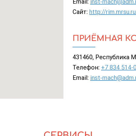
Email:
inst-mach@adm.
Сайт:
http://rim.mrsu.ru
ПРИЁМНАЯ К
431460, Республика Мо
Телефон:
+7 834 514-
Email:
inst-mach@adm.
СЕРВИСЫ