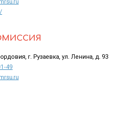
mrsu.ru
/
ОМИССИЯ
рдовия, г. Рузаевка, ул. Ленина, д. 93
01-49
mrsu.ru