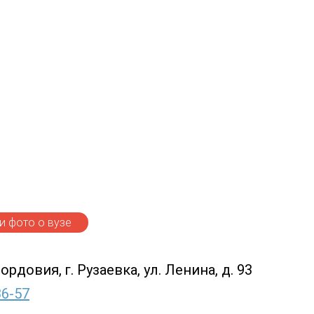
 фото о вузе
рдовия, г. Рузаевка, ул. Ленина, д. 93
36-57