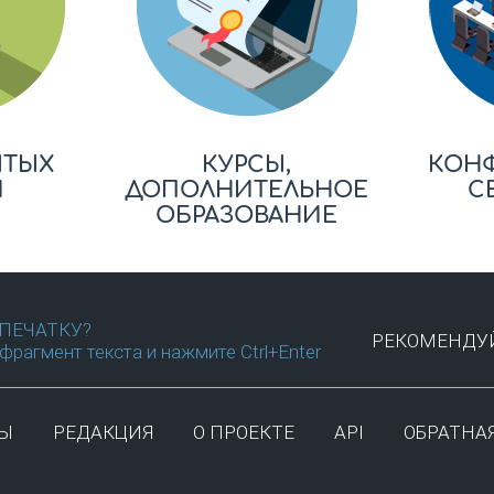
ЫТЫХ
КУРСЫ,
КОН
Й
ДОПОЛНИТЕЛЬНОЕ
С
ОБРАЗОВАНИЕ
ПЕЧАТКУ?
РЕКОМЕНДУЙ
фрагмент текста и нажмите Ctrl+Enter
ТЫ
РЕДАКЦИЯ
О ПРОЕКТЕ
API
ОБРАТНАЯ