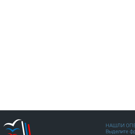
НАШЛИ ОП
Выделите фр