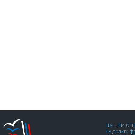
НАШЛИ ОП
Выделите фр