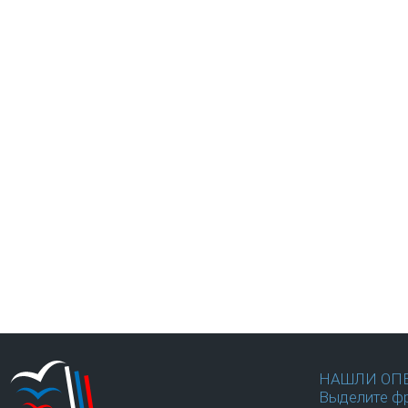
НАШЛИ ОП
Выделите фр