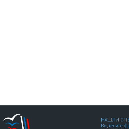
НАШЛИ ОП
Выделите фр