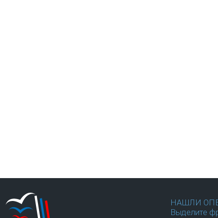
НАШЛИ ОП
Выделите фр