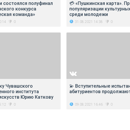
ии состоялся полуфинал
💳 «Пушкинская карта». П
нского конкурса
популяризации культурны
еская команда»
среди молодежи
0:14
31.08.2021 14:38
0
0
ку Чувашского
💫 Вступительные испыта
енного института
абитуриентов продолжаю
 искусств Юрию Каткову
5:12
09.08.2021 16:46
0
0