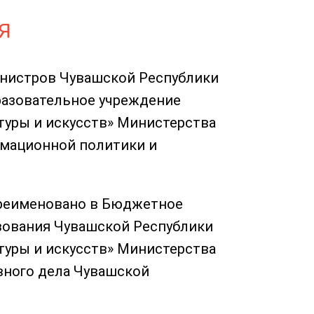
Я
инистров Чувашской Республики
бразовательное учреждение
туры и искусств» Министерства
рмационной политики и
ереименовано в Бюджетное
зования Чувашской Республики
туры и искусств» Министерства
вного дела Чувашской