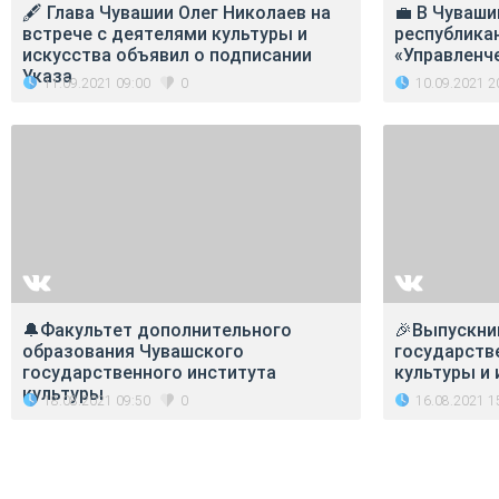
🖋 Глава Чувашии Олег Николаев на
💼 В Чуваш
встрече с деятелями культуры и
республика
искусства объявил о подписании
«Управленч
Указа
11.09.2021 09:00
10.09.2021 2
0
🔔Факультет дополнительного
🎉Выпускни
образования Чувашского
государств
государственного института
культуры и
культуры
18.08.2021 09:50
16.08.2021 1
0