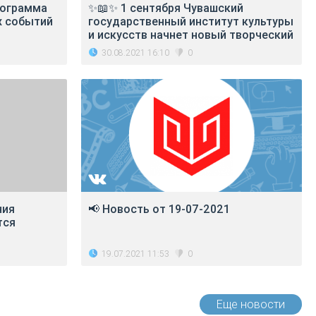
рограмма
✨📖✨ 1 сентября Чувашский
х событий
государственный институт культуры
и искусств начнет новый творческий
30.08.2021 16:10
0
ния
📢 Новость от 19-07-2021
тся
19.07.2021 11:53
0
Еще новости