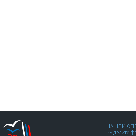
НАШЛИ ОП
Выделите фр