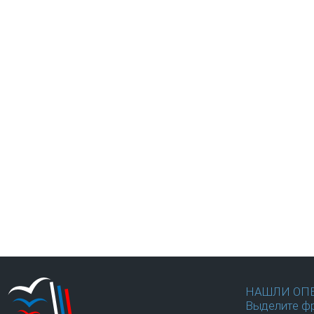
НАШЛИ ОП
Выделите фр