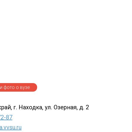
 фото о вузе
й, г. Находка, ул. Озерная, д. 2
72-87
.vvsu.ru