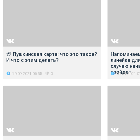
💳 Пушкинская карта: что это такое?
Напоминаем
И что с этим делать?
линейка дл
случаю нача
пройдет
10.09.2021 06:55
09.09.2021 0
0