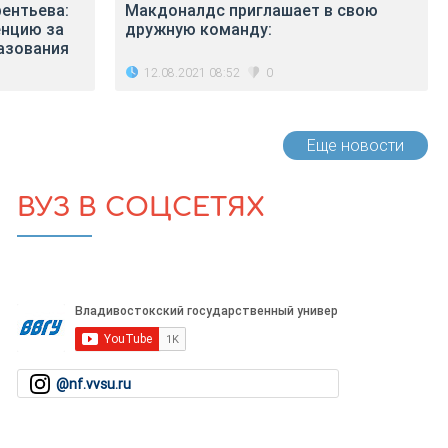
ентьева:
Макдоналдс приглашает в свою
нцию за
дружную команду:
азования
12.08.2021 08:52
0
Еще новости
ВУЗ В СОЦСЕТЯХ
@nf.vvsu.ru