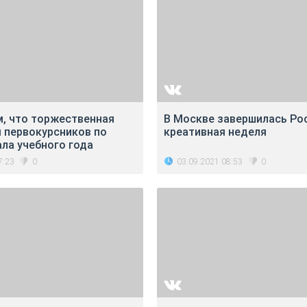
, что торжественная
В Москве завершилась Ро
я первокурсников по
креативная неделя
ла учебного года
7:23
03.09.2021 08:53
0
0