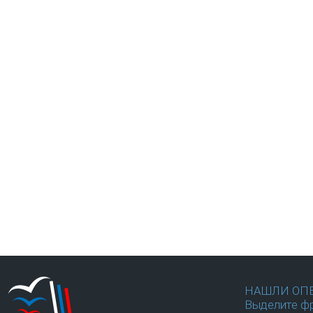
НАШЛИ ОП
Выделите фр