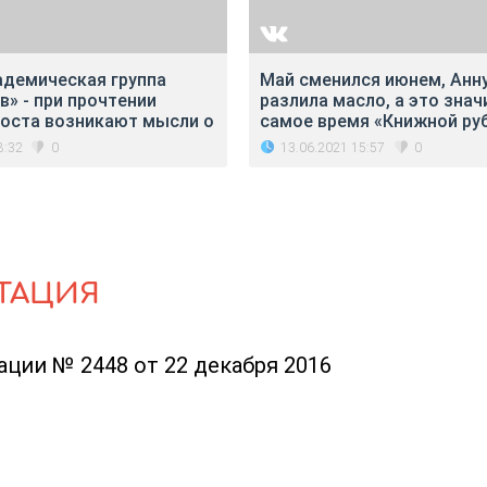
адемическая группа
Май сменился июнем, Анн
» - при прочтении
разлила масло, а это знач
поста возникают мысли о
самое время «Книжной ру
8:32
13.06.2021 15:57
0
0
ТАЦИЯ
ции № 2448 от 22 декабря 2016