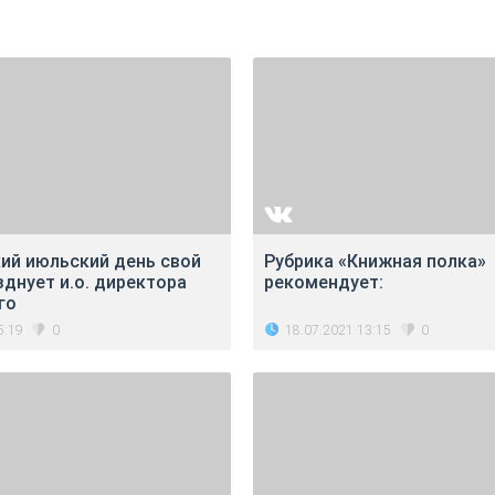
кий июльский день свой
Рубрика «Книжная полка»
днует и.о. директора
рекомендует:
го
5:19
18.07.2021 13:15
0
0