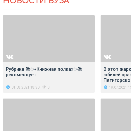
НОВОСТИ ВУЗА
Рубрика 📚✨«Книжная полка»✨📚
В этот жар
рекомендует:
юбилей праз
Пятигорско
01.08.2021 18:30
19.07.2021 1
0