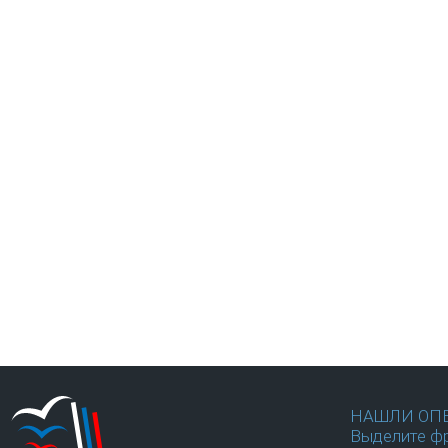
НАШЛИ ОП
Выделите фр