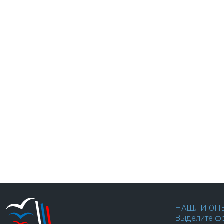
НАШЛИ ОП
Выделите фр