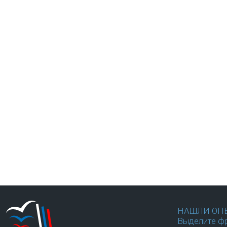
НАШЛИ ОП
Выделите фр