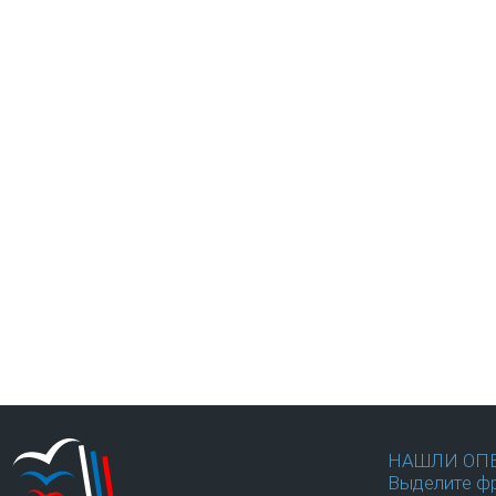
НАШЛИ ОП
Выделите фр