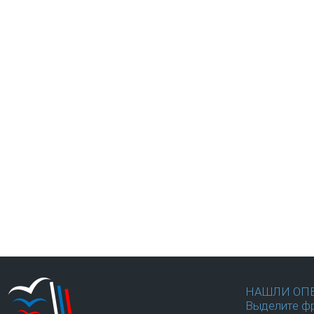
НАШЛИ ОП
Выделите фр