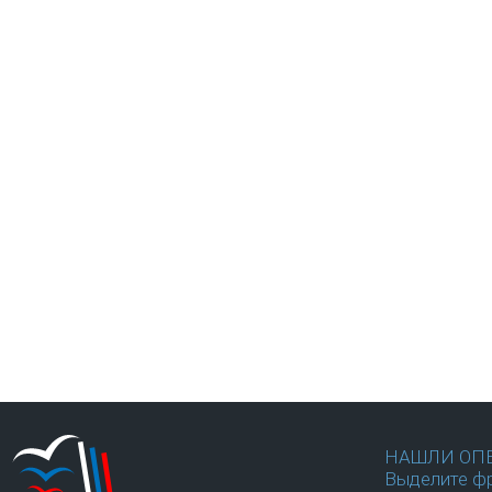
НАШЛИ ОП
Выделите фр