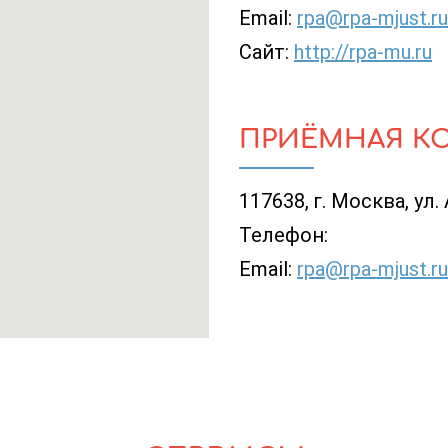
Email:
rpa@rpa-mjust.ru
Сайт:
http://rpa-mu.ru
ПРИЁМНАЯ К
117638, г. Москва, ул. 
Телефон:
Email:
rpa@rpa-mjust.ru